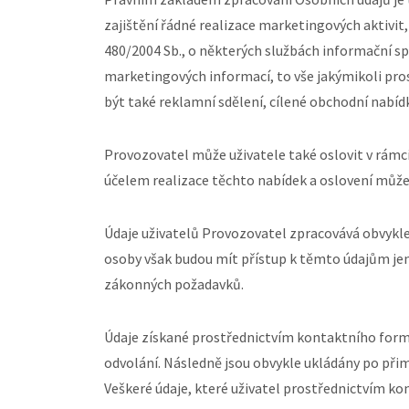
zajištění řádné realizace marketingových aktivit
480/2004 Sb., o některých službách informační s
marketingových informací, to vše jakýmikoli pr
být také reklamní sdělení, cílené obchodní nabíd
Provozovatel může uživatele také oslovit v rám
účelem realizace těchto nabídek a oslovení může
Údaje uživatelů Provozovatel zpracovává obvykle 
osoby však budou mít přístup k těmto údajům je
zákonných požadavků.
Údaje získané prostřednictvím kontaktního formu
odvolání. Následně jsou obvykle ukládány po přim
Veškeré údaje, které uživatel prostřednictvím k