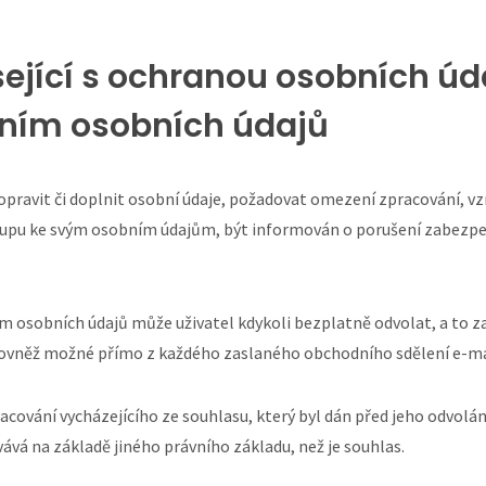
sející s ochranou osobních úd
áním osobních údajů
 opravit či doplnit osobní údaje, požadovat omezení zpracování, vz
tupu ke svým osobním údajům, být informován o porušení zabezpeč
 osobních údajů může uživatel kdykoli bezplatně odvolat, a to z
 rovněž možné přímo z každého zaslaného obchodního sdělení e-m
ování vycházejícího ze souhlasu, který byl dán před jeho odvolán
ává na základě jiného právního základu, než je souhlas.