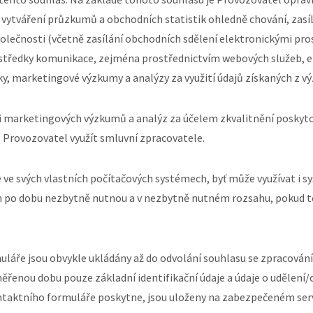
, vytváření průzkumů a obchodních statistik ohledně chování, zasí
polečnosti (včetně zasílání obchodních sdělení elektronickými pr
ostředky komunikace, zejména prostřednictvím webových služeb, e
ky, marketingové výzkumy a analýzy za využití údajů získaných z 
ci marketingových výzkumů a analýz za účelem zkvalitnění poskyt
 Provozovatel využít smluvní zpracovatele.
ve svých vlastních počítačových systémech, byť může využívat i sy
n po dobu nezbytně nutnou a v nezbytně nutném rozsahu, pokud to
láře jsou obvykle ukládány až do odvolání souhlasu se zpracován
ěřenou dobu pouze základní identifikační údaje a údaje o udělení/
ontaktního formuláře poskytne, jsou uloženy na zabezpečeném ser