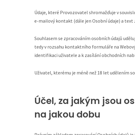
Údaje, které Provozovatel shromažďuje v souvis
e-mailový kontakt (dále jen Osobní údaje) a text 
Souhlasem se zpracováním osobních údajů uděluje
tedy v rozsahu kontaktního formuláře na Webový
identifikaci uživatele a k zasílání obchodních nab
Uživatel, kterému je méně než 18 let udělením s
Účel, za jakým jsou 
na jakou dobu
Právním základem zpracování Osobních údajů je 