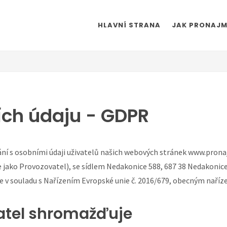
HLAVNÍ STRANA
JAK PRONAJM
ch údaju - GDPR
í s osobními údaji uživatelů našich webových stránek www.pronaj
 jako Provozovatel), se sídlem Nedakonice 588, 687 38 Nedakonice
e v souladu s Nařízením Evropské unie č. 2016/679, obecným naříz
vatel shromažďuje