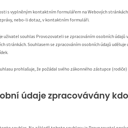
losti s vyplněným kontaktním formulářem na Webových stránkách o
zprávy, nebo-li dotaz, v kontaktním formuláři.
 uživatel souhlas Provozovateli se zpracováním osobních údajů v 
ch stránkách. Souhlasem se zpracováním osobních údajů uděluje u
ídek.
ouhlasu prohlašuje, že požádal svého zákonného zástupce (rodiče)
osobní údaje zpracovávány kd
tento souhlas. Na základě tohoto souhlasu je Provozovatel oprá